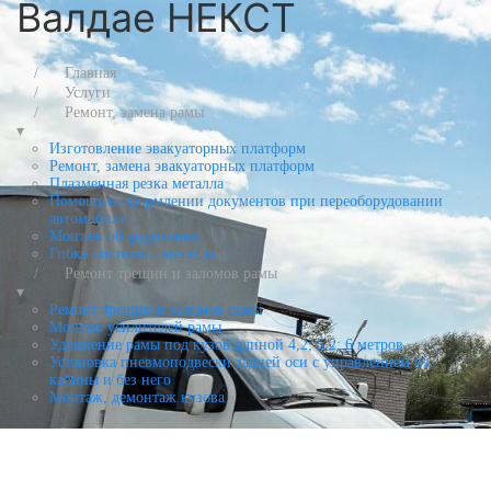
Валдае НЕКСТ
Главная
Услуги
Ремонт, замена рамы
▾
Изготовление эвакуаторных платформ
Ремонт, замена эвакуаторных платформ
Плазменная резка металла
Помощь в оформлении документов при переоборудовании
автомобиля
Монтаж оборудования
Гибка листового металла
Ремонт трещин и заломов рамы
▾
Ремонт трещин и заломов рамы
Монтаж усилителей рамы
Удлинение рамы под кузов длиной 4,2; 5,2; 6 метров
Установка пневмоподвески задней оси с управлением из
кабины и без него
Монтаж, демонтаж кузова