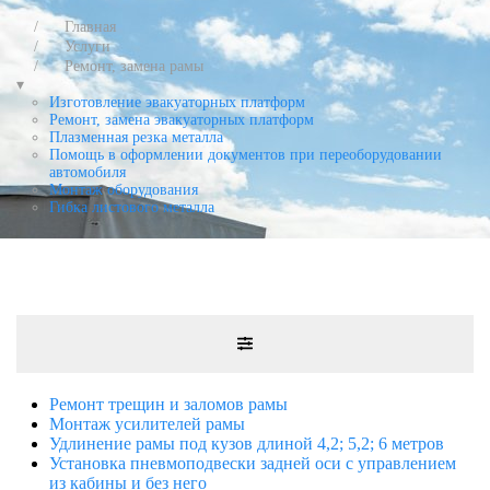
Главная
Услуги
Ремонт, замена рамы
▾
Изготовление эвакуаторных платформ
Ремонт, замена эвакуаторных платформ
Плазменная резка металла
Помощь в оформлении документов при переоборудовании
автомобиля
Монтаж оборудования
Гибка листового металла
Ремонт трещин и заломов рамы
Монтаж усилителей рамы
Удлинение рамы под кузов длиной 4,2; 5,2; 6 метров
Установка пневмоподвески задней оси с управлением
из кабины и без него