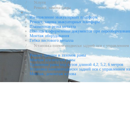
Услуги
Ремонт, замена рамы
▾
Изготовление эвакуаторных платформ
Ремонт, замена эвакуаторных платформ
Плазменная резка металла
Помощь в оформлении документов при переоборудован
Монтаж оборудования
Гибка листового металла
Установка пневмоподвески задней оси с управлением 
▾
Ремонт трещин и заломов рамы
Монтаж усилителей рамы
Удлинение рамы под кузов длиной 4,2; 5,2; 6 метров
Установка пневмоподвески задней оси с управлением из
Монтаж, демонтаж кузова