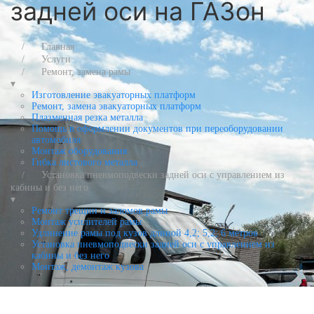
задней оси на ГАЗон
Главная
Услуги
Ремонт, замена рамы
▾
Изготовление эвакуаторных платформ
Ремонт, замена эвакуаторных платформ
Плазменная резка металла
Помощь в оформлении документов при переоборудовании
автомобиля
Монтаж оборудования
Гибка листового металла
Установка пневмоподвески задней оси с управлением из
кабины и без него
▾
Ремонт трещин и заломов рамы
Монтаж усилителей рамы
Удлинение рамы под кузов длиной 4,2; 5,2; 6 метров
Установка пневмоподвески задней оси с управлением из
кабины и без него
Монтаж, демонтаж кузова