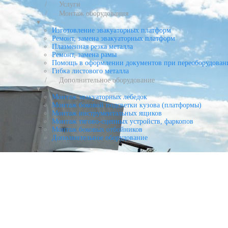
Услуги
Монтаж оборудования
▾
Изготовление эвакуаторных платформ
Ремонт, замена эвакуаторных платформ
Плазменная резка металла
Ремонт, замена рамы
Помощь в оформлении документов при переоборудован
Гибка листового металла
Дополнительное оборудование
▾
Монтаж эвакуаторных лебедок
Монтаж боковой подсветки кузова (платформы)
Монтаж инструментальных ящиков
Монтаж тягово-сцепных устройств, фаркопов
Монтаж боковых отбойников
Дополнительное оборудование