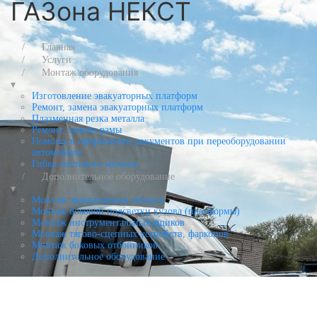
ГАЗона НЕКСТ
Главная
Услуги
Монтаж оборудования
▾
Изготовление эвакуаторных платформ
Ремонт, замена эвакуаторных платформ
Плазменная резка металла
Ремонт, замена рамы
Помощь в оформлении документов при переоборудовании
автомобиля
Гибка листового металла
Дополнительное оборудование
▾
Монтаж эвакуаторных лебедок
Монтаж боковой подсветки кузова (платформы)
Монтаж инструментальных ящиков
Монтаж тягово-сцепных устройств, фаркопов
Монтаж боковых отбойников
Дополнительное оборудование