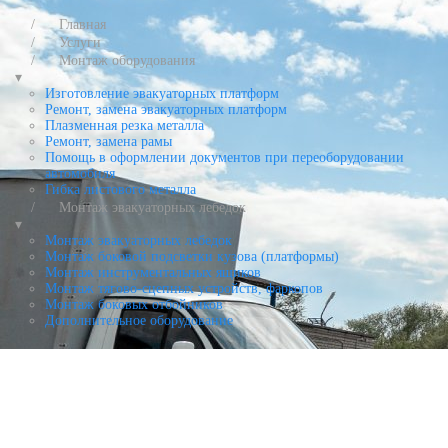
Главная
Услуги
Монтаж оборудования
▾
Изготовление эвакуаторных платформ
Ремонт, замена эвакуаторных платформ
Плазменная резка металла
Ремонт, замена рамы
Помощь в оформлении документов при переоборудовании
автомобиля
Гибка листового металла
Монтаж эвакуаторных лебедок
▾
Монтаж эвакуаторных лебедок
Монтаж боковой подсветки кузова (платформы)
Монтаж инструментальных ящиков
Монтаж тягово-сцепных устройств, фаркопов
Монтаж боковых отбойников
Дополнительное оборудование