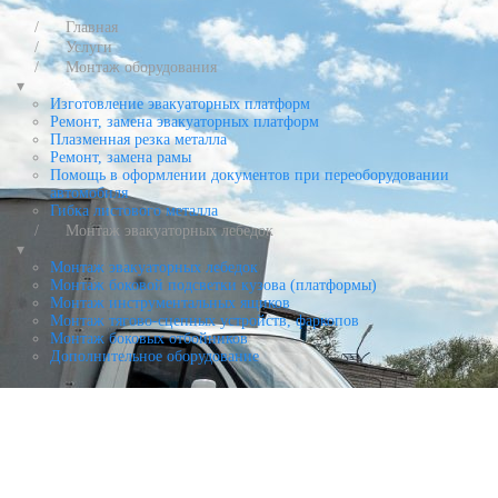
Главная
Услуги
Монтаж оборудования
▾
Изготовление эвакуаторных платформ
Ремонт, замена эвакуаторных платформ
Плазменная резка металла
Ремонт, замена рамы
Помощь в оформлении документов при переоборудовании
автомобиля
Гибка листового металла
Монтаж эвакуаторных лебедок
▾
Монтаж эвакуаторных лебедок
Монтаж боковой подсветки кузова (платформы)
Монтаж инструментальных ящиков
Монтаж тягово-сцепных устройств, фаркопов
Монтаж боковых отбойников
Дополнительное оборудование