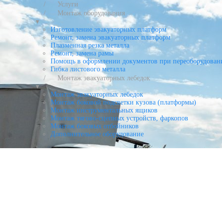
Услуги
Монтаж оборудования
▾
Изготовление эвакуаторных платформ
Ремонт, замена эвакуаторных платформ
Плазменная резка металла
Ремонт, замена рамы
Помощь в оформлении документов при переоборудован
Гибка листового металла
Монтаж эвакуаторных лебедок
▾
Монтаж эвакуаторных лебедок
Монтаж боковой подсветки кузова (платформы)
Монтаж инструментальных ящиков
Монтаж тягово-сцепных устройств, фаркопов
Монтаж боковых отбойников
Дополнительное оборудование