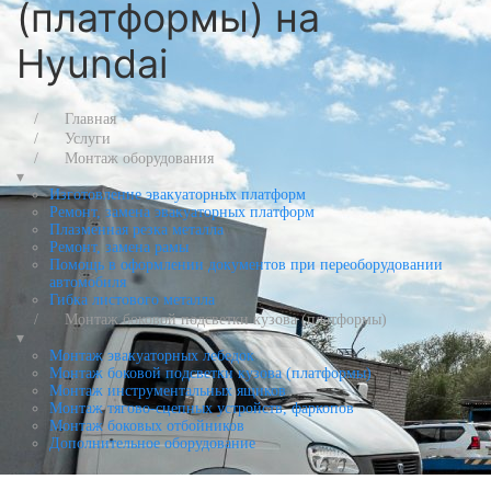
(платформы) на
Hyundai
Главная
Услуги
Монтаж оборудования
▾
Изготовление эвакуаторных платформ
Ремонт, замена эвакуаторных платформ
Плазменная резка металла
Ремонт, замена рамы
Помощь в оформлении документов при переоборудовании
автомобиля
Гибка листового металла
Монтаж боковой подсветки кузова (платформы)
▾
Монтаж эвакуаторных лебедок
Монтаж боковой подсветки кузова (платформы)
Монтаж инструментальных ящиков
Монтаж тягово-сцепных устройств, фаркопов
Монтаж боковых отбойников
Дополнительное оборудование